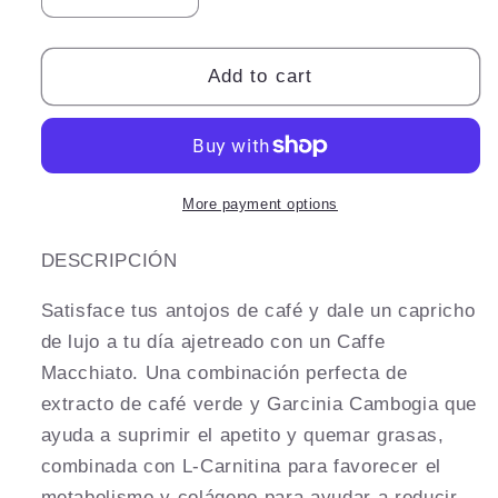
quantity
quantity
for
for
Luxe
Luxe
Add to cart
Slim
Slim
Coffee
Coffee
Macchiato
Macchiato
-
-
Para
Para
More payment options
tu
tu
dieta
dieta
DESCRIPCIÓN
Keto
Keto
cafe
cafe
Satisface tus antojos de café y dale un capricho
de lujo a tu día ajetreado con un Caffe
Macchiato. Una combinación perfecta de
extracto de café verde y Garcinia Cambogia que
ayuda a suprimir el apetito y quemar grasas,
combinada con L-Carnitina para favorecer el
metabolismo y colágeno para ayudar a reducir