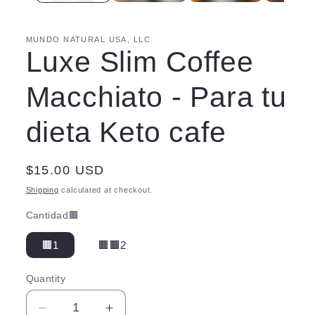
MUNDO NATURAL USA, LLC
Luxe Slim Coffee
Macchiato - Para tu
dieta Keto cafe
Regular
$15.00 USD
price
Shipping
calculated at checkout.
Cantidad🟫
🟫1
🟫🟫2
Quantity
Quantity
Decrease
Increase