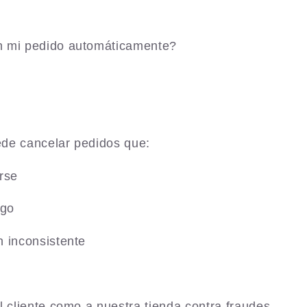
n mi pedido automáticamente?
de cancelar pedidos que:
rse
sgo
n inconsistente
l cliente como a nuestra tienda contra fraudes.