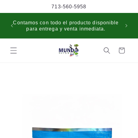
Skip to
713-560-5958
content
USP
Contamos con todo el producto disponible
sche
para entrega y venta inmediata.
cus
Cart
Skip to
product
information