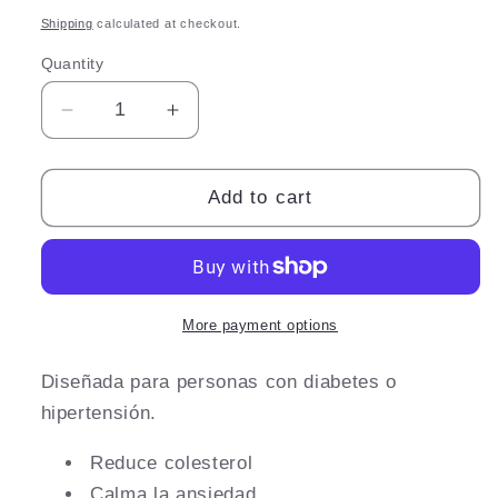
price
Shipping
calculated at checkout.
Quantity
Quantity
Decrease
Increase
quantity
quantity
for
for
LipoTalla
LipoTalla
Add to cart
Hipertensos
Hipertensos
-
-
diseñado
diseñado
para
para
personas
personas
More payment options
con
con
alta
alta
Diseñada para personas con diabetes o
presión
presión
hipertensión.
y
y
diabetes
diabetes
Reduce colesterol
Calma la ansiedad