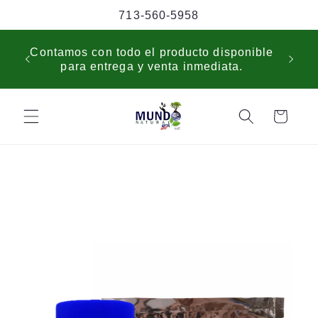
Skip to
713-560-5958
content
USP
Contamos con todo el producto disponible
sche
para entrega y venta inmediata.
cus
Cart
Skip to
product
information