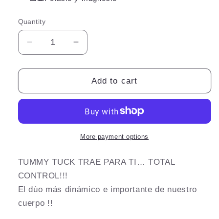
Quantity
Quantity
Decrease
Increase
quantity
quantity
for
for
Citarte
Citarte
Add to cart
Potassium
Potassium
&amp;
&amp;
Citrate
Citrate
Magnesium
Magnesium
More payment options
TUMMY TUCK TRAE PARA TI… TOTAL
CONTROL!!!
El dúo más dinámico e importante de nuestro
cuerpo !!