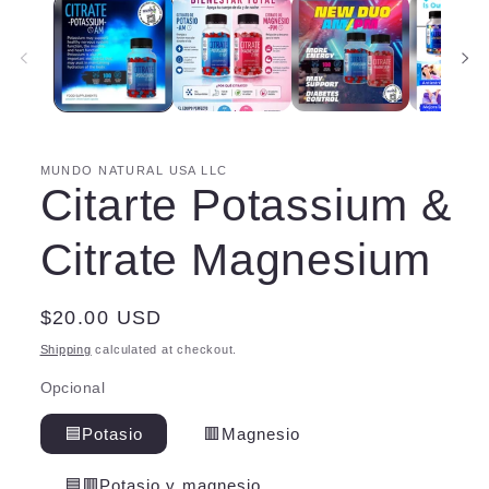
MUNDO NATURAL USA LLC
Citarte Potassium &
Citrate Magnesium
Regular
$20.00 USD
price
Shipping
calculated at checkout.
Opcional
🟦Potasio
🟥Magnesio
🟦🟥Potasio y magnesio