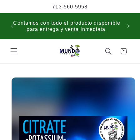
Skip to
713-560-5958
content
USP
Contamos con todo el producto disponible
sche
para entrega y venta inmediata.
cus
Cart
Skip to
product
information