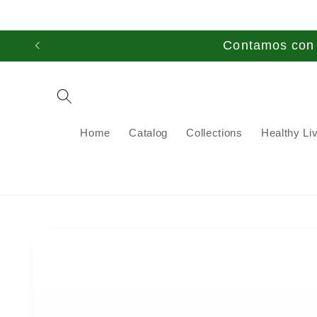
Skip to
content
Contamos con t
Home
Catalog
Collections
Healthy Li
Skip to
product
information