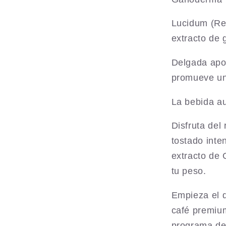
-
Café
Lucidum (Re
Instantán
para
extracto de 
Adelgaza
Delgada apor
promueve un 
La bebida a
Disfruta del
tostado inte
extracto de 
tu peso.
Empieza el d
café premium
programa de