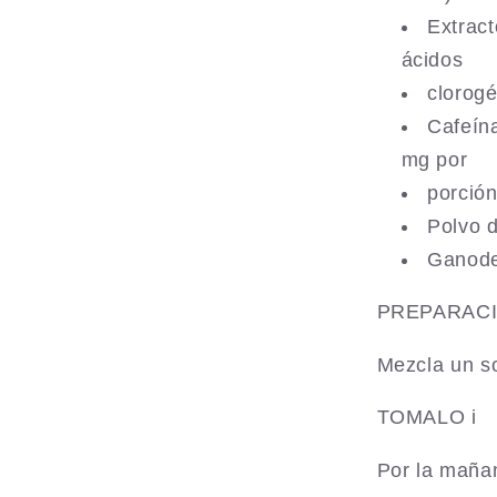
Extract
ácidos
clorogé
Cafeín
mg por
porció
Polvo 
Ganode
PREPARAC
Mezcla un so
TOMALO i
Por la mañan