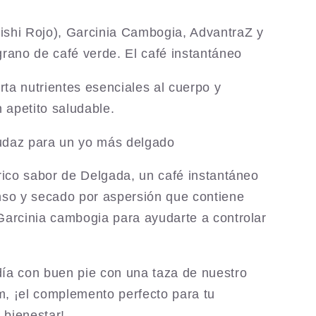
-
Café
ishi Rojo), Garcinia Cambogia, AdvantraZ y
eo
Instantáneo
para
grano de café verde. El café instantáneo
r
Adelgazar
ta nutrientes esenciales al cuerpo y
apetito saludable.
udaz para un yo más delgado
 rico sabor de Delgada, un café instantáneo
nso y secado por aspersión que contiene
Garcinia cambogia para ayudarte a controlar
ía con buen pie con una taza de nuestro
, ¡el complemento perfecto para tu
 bienestar!