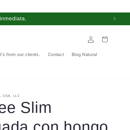
inmediata.
Log
Cart
in
’s from our clients.
Contact
Blog Natural
 USA, LLC
ee Slim
gada con hongo