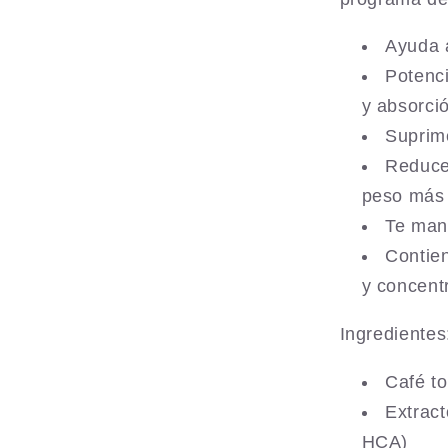
Ayuda a
Potenc
y absorci
Suprime
Reduce
peso más 
Te mant
Contien
y concent
Ingredientes
Café t
Extrac
HCA)