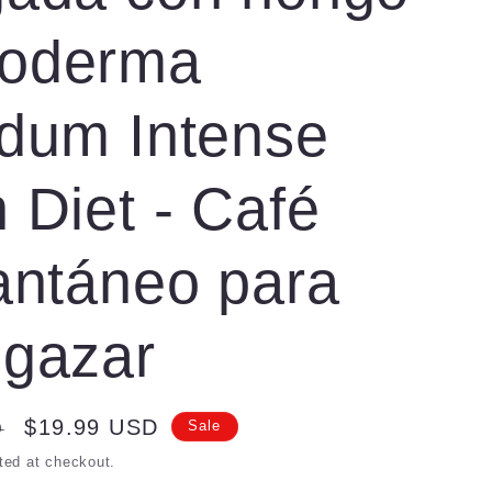
oderma
idum Intense
 Diet - Café
antáneo para
lgazar
Sale
$19.99 USD
D
Sale
price
ted at checkout.