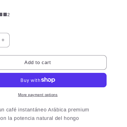
🟫🟫2
Increase
quantity
for
Coffee
Add to cart
Slim
Delgada
con
hongo
ma
Ganoderma
More payment options
Lucidum
Intense
un café instantáneo Arábica premium
Burn
on la potencia natural del hongo
Diet