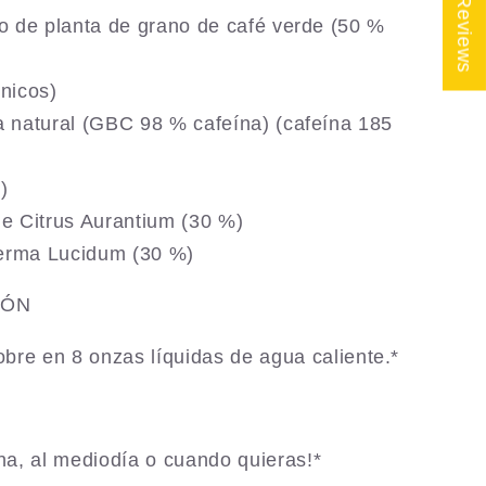
★ Reviews
o de planta de grano de café verde (50 %
nicos)
a natural (GBC 98 % cafeína) (cafeína 185
n)
de Citrus Aurantium (30 %)
rma Lucidum (30 %)
IÓN
bre en 8 onzas líquidas de agua caliente.*
a, al mediodía o cuando quieras!*