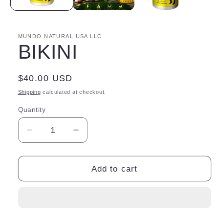
MUNDO NATURAL USA LLC
BIKINI
Regular
$40.00 USD
price
Shipping
calculated at checkout.
Quantity
Quantity
Decrease
Increase
quantity
quantity
for
for
BIKINI
BIKINI
Add to cart