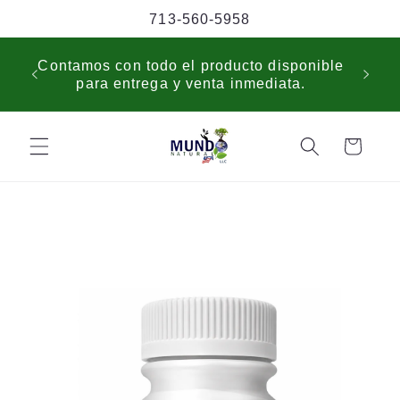
Skip to
713-560-5958
content
USP
Contamos con todo el producto disponible
sche
para entrega y venta inmediata.
cus
Cart
Skip to
product
information