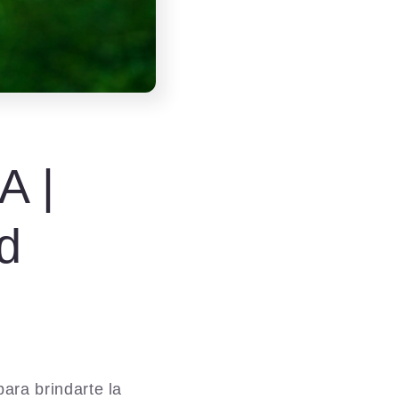
A |
d
ara brindarte la