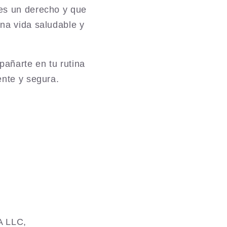
 es un derecho y que
una vida saludable y
añarte en tu rutina
ente y segura.
A LLC,